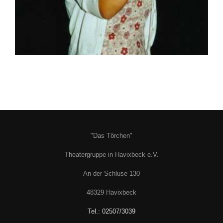
"Das Törchen"
Theatergruppe in Havixbeck e.V.
An der Schluse 130
48329 Havixbeck
Tel.: 02507/3039