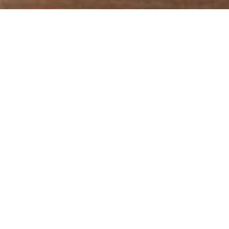
Die nächsten Stücke
Sekretärinnen
28. Februar & 01. März 2026
Ein Abend voller Musik, Drama, Komik und ganz viel Liebe.
VORVERKAUF & INFORMATIONEN
Kinder-Ensemble: Schnupperstunde &
Neu-Start