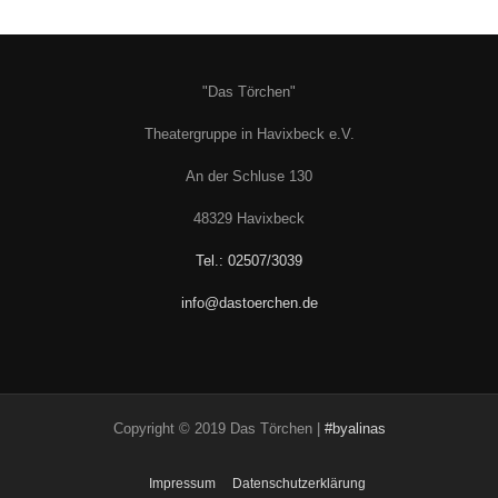
"Das Törchen"
Theatergruppe in Havixbeck e.V.
An der Schluse 130
48329 Havixbeck
Tel.: 02507/3039
info@dastoerchen.de
Copyright © 2019 Das Törchen |
#byalinas
Impressum
Datenschutzerklärung